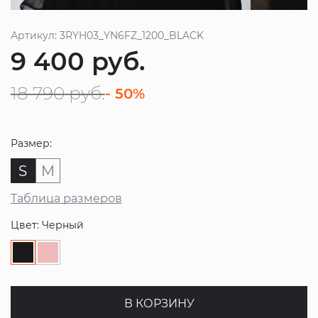
Артикул: 3RYH03_YN6FZ_1200_BLACK
9 400
руб.
18 790
руб.
- 50%
Размер:
S
M
Таблица размеров
Цвет: Черный
В КОРЗИНУ