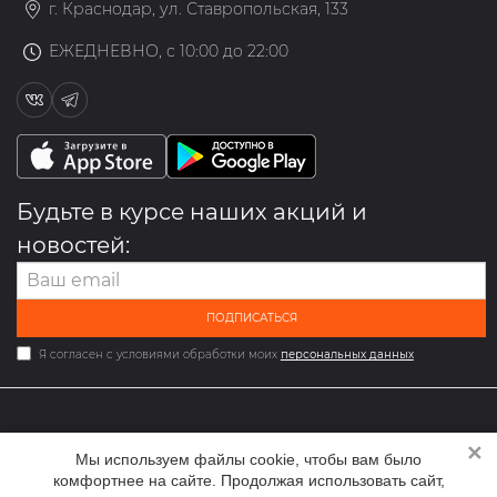
г. Краснодар, ул. Ставропольская, 133
ЕЖЕДНЕВНО, с 10:00 до 22:00
Будьте в курсе наших акций и
новостей:
ПОДПИСАТЬСЯ
Я согласен с условиями обработки моих
персональных данных
✕
2026 © Мультибрендовый магазин одежды и обуви med-
Мы используем файлы cookie, чтобы вам было
online.ru
комфортнее на сайте. Продолжая использовать сайт,