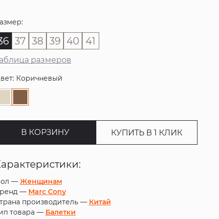
азмер:
36
37
38
39
40
41
аблица размеров
вет: Коричневый
В КОРЗИНУ
КУПИТЬ В 1 КЛИК
Характеристики:
ол —
Женщинам
ренд —
Marc Cony
трана производитель —
Китай
ип товара —
Балетки