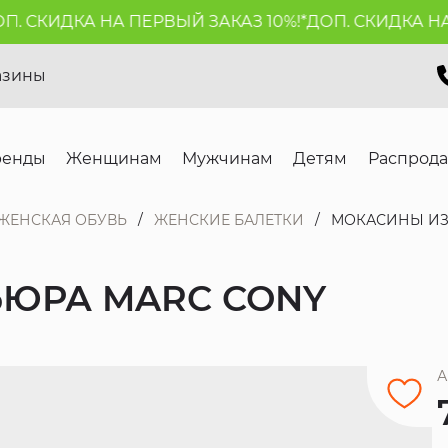
 СКИДКА НА ПЕРВЫЙ ЗАКАЗ 10%!*
ДОП. СКИДКА НА П
азины
ренды
Женщинам
Мужчинам
Детям
Распрод
ЖЕНСКАЯ ОБУВЬ
ЖЕНСКИЕ БАЛЕТКИ
МОКАСИНЫ ИЗ
ЮРА MARC CONY
А