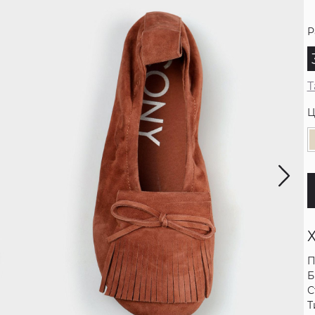
Р
Т
Ц
П
Б
С
Т