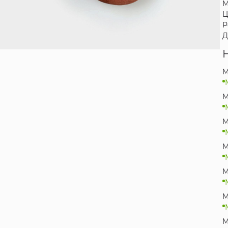
М
Ц
Р
Д
M
M
M
M
M
M
M