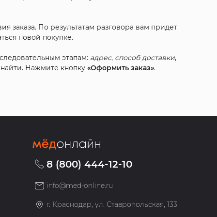
ия заказа. По результатам разговора вам придет
ться новой покупке.
оследовательным этапам:
адрес
,
способ доставки
,
с найти. Нажмите кнопку
«Оформить заказ»
.
8 (800) 444-12-10
info@med-online.ru
»
г. Краснодар, ул. Ставропольская, 133