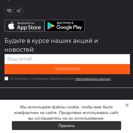
Будьте в курсе наших акций и
новостей:
ПОДПИСАТЬСЯ
Я согласен с условиями обработки моих
персональных данных
✕
2026 © Мультибрендовый магазин одежды и обуви med-
Мы используем файлы cookie, чтобы вам было
online.ru
комфортнее на сайте. Продолжая использовать сайт,
вы соглашаетесь на их использование.
Принять