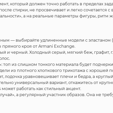
умент, который должен точно работать в пределах за
осле стирки, не просвечивает и легко сочетается с
сальности», а на реальные параметры фигуры, ритм 
енным — выбирайте удлиненные модели с эластаном (
прямого кроя от Armani Exchange.
ый и черный. Холодный серый, мягкий беж, графит, 
олос.
»: топ из слишком тонкого материала будет подчерк
 модели из плотного хлопкового трикотажа с хорошей п
эт, лодочка уравновешивает плечи и бедра, а кругл
ельно универсальный вариант, откажитесь от крупног
s может работать как стильный акцент.
лучай», а регулярный участник образов. Она не тре