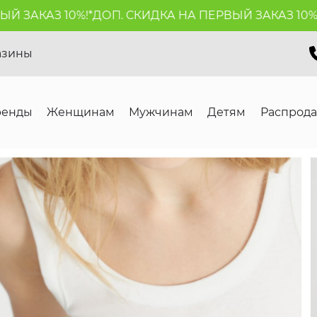
АЗ 10%!*
ДОП. СКИДКА НА ПЕРВЫЙ ЗАКАЗ 10%!*
ДОП.
азины
ренды
Женщинам
Мужчинам
Детям
Распрод