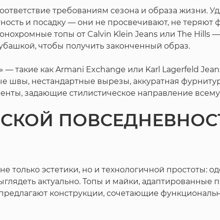
соответствие требованиям сезона и образа жизни. Уд
ность и посадку — они не просвечивают, не теряют ф
нохромные топы от Calvin Klein Jeans или The Hills 
убашкой, чтобы получить законченный образ.
 — такие как Armani Exchange или Karl Lagerfeld Je
ые швы, нестандартные вырезы, аккуратная фурнитура
ементы, задающие стилистическое направление всему
СКОЙ ПОВСЕДНЕВНОСТ
е только эстетики, но и технологичной простоты: о
ыглядеть актуально. Топы и майки, адаптированные 
предлагают конструкции, сочетающие функционально