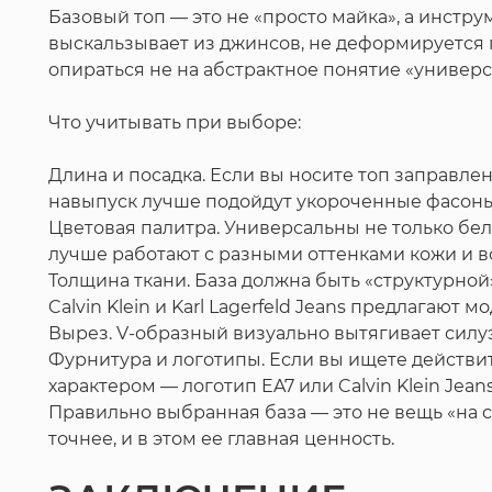
Базовый топ — это не «просто майка», а инстр
выскальзывает из джинсов, не деформируется п
опираться не на абстрактное понятие «универ
Что учитывать при выборе:
Длина и посадка. Если вы носите топ заправл
навыпуск лучше подойдут укороченные фасоны 
Цветовая палитра. Универсальны не только бел
лучше работают с разными оттенками кожи и в
Толщина ткани. База должна быть «структурной
Calvin Klein и Karl Lagerfeld Jeans предлагают
Вырез. V-образный визуально вытягивает силу
Фурнитура и логотипы. Если вы ищете действит
характером — логотип EA7 или Calvin Klein Jean
Правильно выбранная база — это не вещь «на с
точнее, и в этом ее главная ценность.