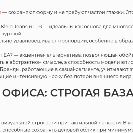
s
— сохраняют форму и не требуют частой глажки. Эт
lein Jeans и LTB — идеальны как основа для многосл
 курткой.
зуально уравновешивают пропорции, особенно в обр
т EA7 — акцентная альтернатива, позволяющая обойт
ь в абстрактном смысле, а способность модели впис
. Бренды, работающие в casual-сегменте, учитывают 
щие интенсивную носку без потери внешнего вида.
ОФИСА: СТРОГАЯ БАЗА
визуальной строгости при тактильной легкости. В у
пы, способные сохранять деловой облик при минимум