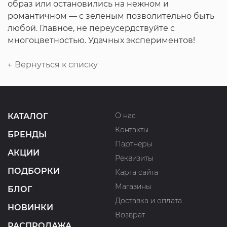
образ или остановились на нежном и
романтичном — с зеленым позволительно быть
любой. Главное, не переусердствуйте с
многоцветностью. Удачных экспериментов!
← Вернуться к списку
О нас
КАТАЛОГ
Контакты
БРЕНДЫ
Партнеры
АКЦИИ
Реквизиты
ПОДБОРКИ
Карта сайта
Магазины
БЛОГ
Доставка и оплата
НОВИНКИ
Возврат
РАСПРОДАЖА