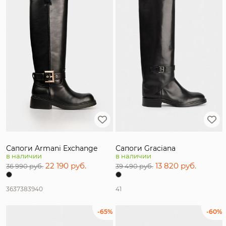
Тип товара
Пол
Материал
Цвет
Страна производитель
Бренд
Сапоги Armani Exchange
Сапоги Graciana
в наличии
в наличии
Размер
22 190 руб.
13 820 руб.
36 990 руб.
39 490 руб.
36
37
38
39
40
41
-65%
-60%