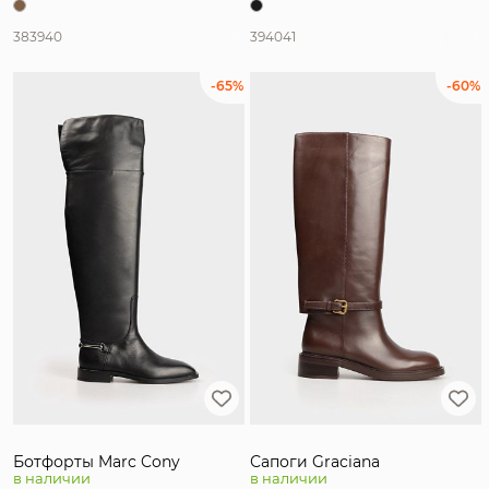
38
39
40
39
40
41
-65%
-60%
Ботфорты Marc Cony
Сапоги Graciana
в наличии
в наличии