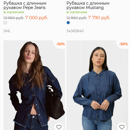
Рубашка с длинным
Рубашка с длинным
рукавом Pepe Jeans
рукавом Mustang
в наличии
в наличии
7 000 руб.
7 790 руб.
13 990 руб.
12 990 руб.
S
M
L
34
36
38
40
-50%
-50%