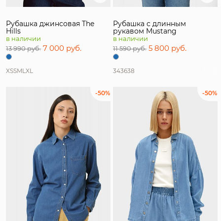
Рубашка джинсовая The
Рубашка с длинным
Hills
рукавом Mustang
в наличии
в наличии
7 000 руб.
5 800 руб.
13 990 руб.
11 590 руб.
XS
S
M
L
XL
34
36
38
-50%
-50%