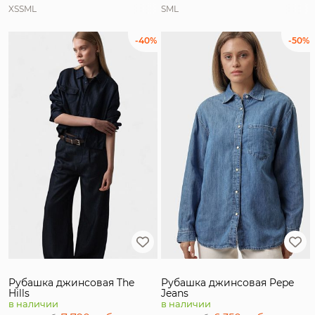
XS
S
M
L
S
M
L
-40%
-50%
Рубашка джинсовая The
Рубашка джинсовая Pepe
Hills
Jeans
в наличии
в наличии