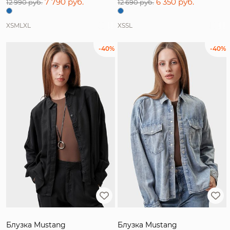
7 790 руб.
6 350 руб.
12 990 руб.
12 690 руб.
XS
M
L
XL
XS
S
L
-40%
-40%
Блузка Mustang
Блузка Mustang