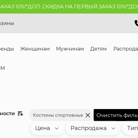
0%!*
ДОП. СКИДКА НА ПЕРВЫЙ ЗАКАЗ 10%!*
ДОП. СКИ
азины
ренды
Женщинам
Мужчинам
Детям
Распрод
АМ
рности
Костюмы спортивные
Цена
Распродажа
Тип