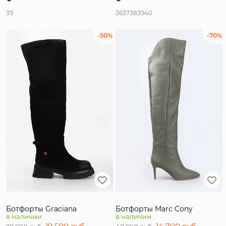
39
36
37
38
39
40
-50%
-70%
Ботфорты Graciana
Ботфорты Marc Cony
в наличии
в наличии