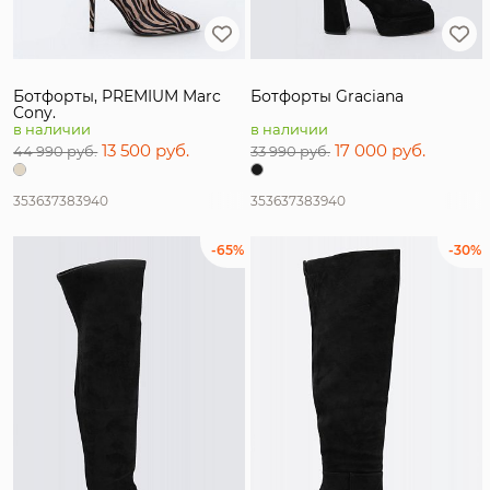
Ботфорты, PREMIUM Marc
Ботфорты Graciana
Cony.
в наличии
в наличии
13 500 руб.
17 000 руб.
44 990 руб.
33 990 руб.
35
36
37
38
39
40
35
36
37
38
39
40
-65%
-30%