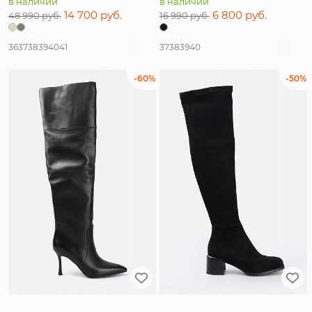
в наличии
в наличии
14 700 руб.
6 800 руб.
48 990 руб.
16 990 руб.
36
37
38
39
40
41
37
38
39
40
-60%
-50%