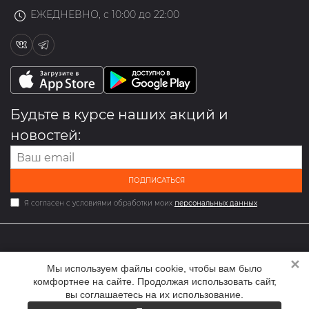
ЕЖЕДНЕВНО, с 10:00 до 22:00
Будьте в курсе наших акций и
новостей:
ПОДПИСАТЬСЯ
Я согласен с условиями обработки моих
персональных данных
✕
2026 © Мультибрендовый магазин одежды и обуви med-
Мы используем файлы cookie, чтобы вам было
online.ru
комфортнее на сайте. Продолжая использовать сайт,
вы соглашаетесь на их использование.