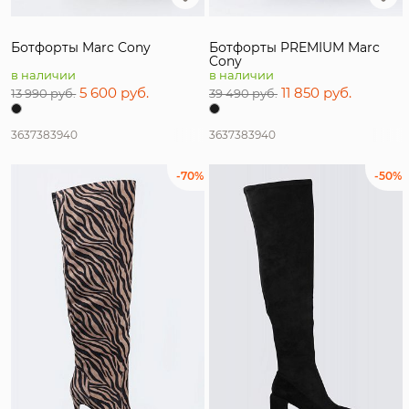
Ботфорты Marc Cony
Ботфорты PREMIUM Marc
Cony
в наличии
в наличии
5 600 руб.
11 850 руб.
13 990 руб.
39 490 руб.
36
37
38
39
40
36
37
38
39
40
-70%
-50%