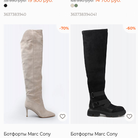
19 500 руб.
14 700 руб.
38 990 руб.
48 990 руб.
36
37
38
39
40
36
37
38
39
40
41
-70%
-60%
Ботфорты Marc Cony
Ботфорты Marc Cony